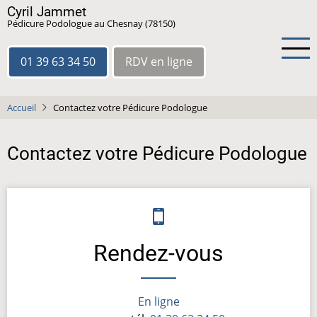
Aller
Cyril Jammet
Pédicure Podologue au Chesnay (78150)
au
contenu
principal
01 39 63 34 50
RDV en ligne
Accueil
Contactez votre Pédicure Podologue
Contactez votre Pédicure Podologue
Rendez-vous
En ligne