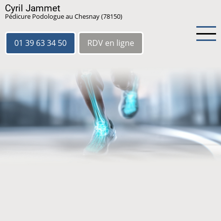
Aller
Cyril Jammet
Pédicure Podologue au Chesnay (78150)
au
contenu
principal
01 39 63 34 50
RDV en ligne